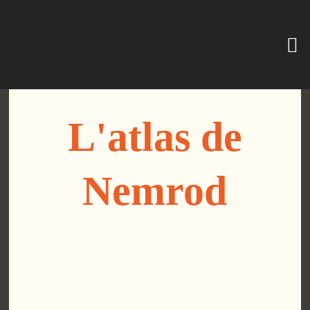
L'atlas de
Nemrod
Découvrez la carte du monde
de Nemrod