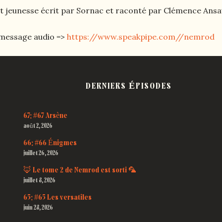
 jeunesse écrit par Sornac et raconté par Clémence Ansau
n message audio =>
https://www.speakpipe.com//nemrod
DERNIERS ÉPISODES
67: #67 Arsène
août 2, 2026
66: #66 Énigmes
juillet 26, 2026
🦊 Le tome 2 de Nemrod est sorti 🦜
juillet 8, 2026
65: #65 Les versatiles
juin 28, 2026